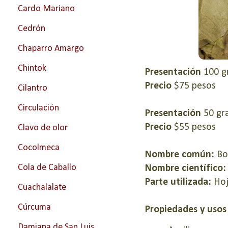
Cardo Mariano
Cedrón
Chaparro Amargo
Chintok
Presentación
100 
Precio
$75 pesos
Cilantro
Circulación
Presentación
50 g
Precio
$55 pesos
Clavo de olor
Cocolmeca
Nombre común:
Bo
Cola de Caballo
Nombre científico
Parte utilizada:
Hoj
Cuachalalate
Cúrcuma
Propiedades y uso
Damiana de San Luis