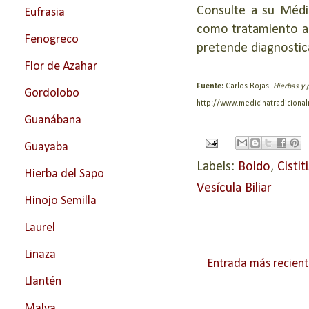
Consulte a su Médic
Eufrasia
como tratamiento al
Fenogreco
pretende diagnostic
Flor de Azahar
Fuente: 
Carlos Rojas. 
Hierbas y 
Gordolobo
http://www.medicinatradicion
Guanábana
Guayaba
Labels:
Boldo
,
Cistit
Hierba del Sapo
Vesícula Biliar
Hinojo Semilla
Laurel
Linaza
Entrada más recien
Llantén
Malva