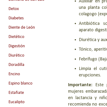
Auxiliar en pr
una planta col
Detox
colagogo (expul
Diabetes
Antibiótica 
Diente de León
aparato digest
Dietético
Diurética y auxi
Digestión
Tónico, aperit
Diurético
Febrífugo (Baja
Doradilla
Limpia el cut
Encino
erupciones.
Espino blanco
Importante:
Este 
mujeres embarazada
Estafiate
en lactancia y ni
Eucalipto
recomienda no exce