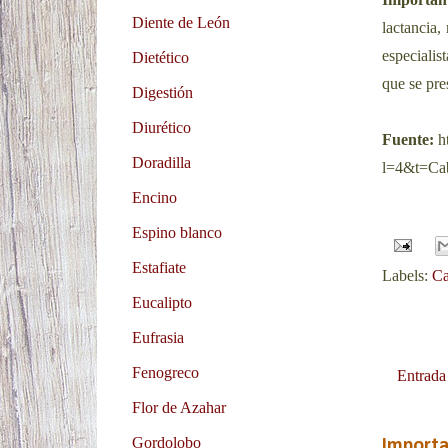
Diente de León
lactancia,
especialis
Dietético
que se pre
Digestión
Diurético
Fuente:
ht
Doradilla
l=4&t=Ca
Encino
Espino blanco
Estafiate
Labels:
Ca
Eucalipto
Eufrasia
Fenogreco
Entrada
Flor de Azahar
Gordolobo
Import