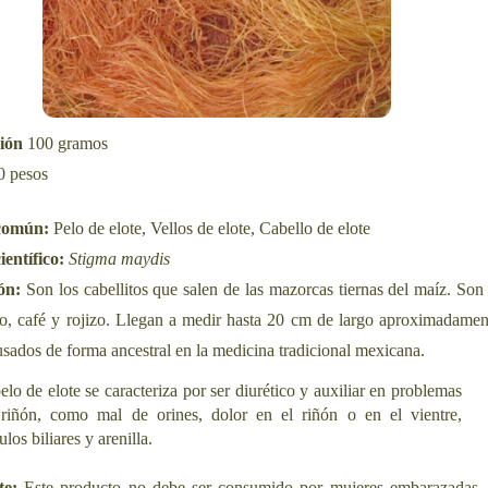
ción
100 gramos
0 pesos
común:
Pelo de elote, Vellos de elote, Cabello de elote
entífico:
Stigma maydis
ión:
Son los cabellitos que salen de las mazorcas tiernas del maíz. Son
ro, café y rojizo. Llegan a medir hasta 20 cm de largo aproximadamen
sados de forma ancestral en la medicina tradicional mexicana.
elo de elote se caracteriza por ser diurético y auxiliar en problemas
 riñón, como mal de orines, dolor en el riñón o en el vientre,
ulos biliares y arenilla.
te:
Este producto no debe ser consumido por mujeres embarazadas,