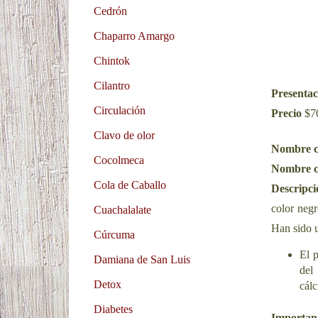
Cedrón
Chaparro Amargo
Chintok
Cilantro
Presenta
Circulación
Precio
$7
Clavo de olor
Nombre 
Cocolmeca
Nombre ci
Cola de Caballo
Descripc
color neg
Cuachalalate
Han sido u
Cúrcuma
El p
Damiana de San Luis
del
Detox
cálc
Diabetes
Importan