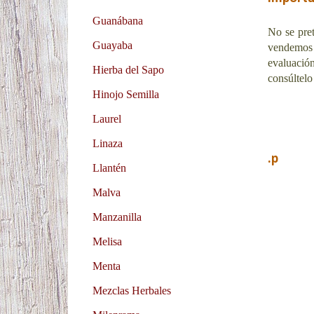
Guanábana
No se pret
Guayaba
vendemos
evaluació
Hierba del Sapo
consúltelo
Hinojo Semilla
Laurel
Linaza
.p
Llantén
Malva
Manzanilla
Melisa
Menta
Mezclas Herbales