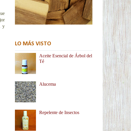
que
jor
a y
LO MÁS VISTO
Aceite Esencial de Árbol del
Té
Alucema
Repelente de Insectos