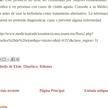
 niños o en personas con casos de cistitis aguda. Consulte a su Médic
ta antes de usar la herbolaria como tratamiento alternativo. La informac
senta no pretende diagnosticar, curar o prevenir alguna enfermedad.
tp://www.medicinatradicionalmexicana.unam.mx/flora2.php?
bellos%20de%20elote&po=mixteco&id=6355&clave_region=31
bello de Elote
,
Diurético
,
Riñones
 más reciente
Página Principal
Entrada antigu
ante