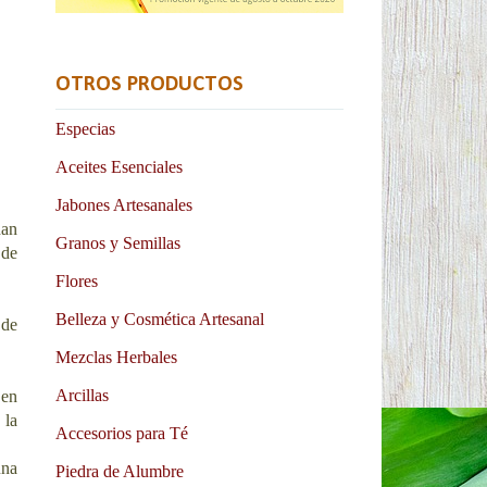
OTROS PRODUCTOS
Especias
Aceites Esenciales
Jabones Artesanales
han
Granos y Semillas
 de
Flores
Belleza y Cosmética Artesanal
 de
Mezclas Herbales
Arcillas
 en
 la
Accesorios para Té
na 
Piedra de Alumbre