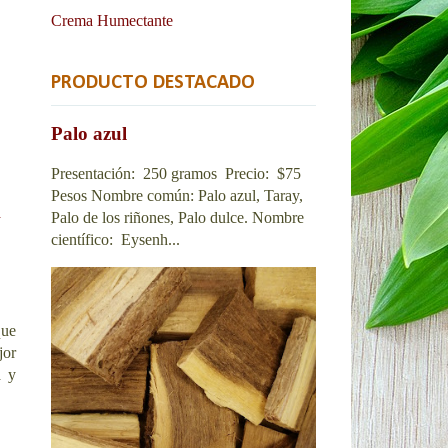
Crema Humectante
PRODUCTO DESTACADO
Palo azul
Presentación: 250 gramos Precio: $75
Pesos Nombre común: Palo azul, Taray,
a
Palo de los riñones, Palo dulce. Nombre
científico: Eysenh...
que
jor
a y