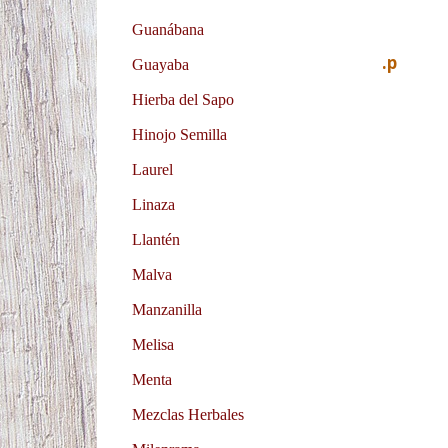
Guanábana
.p
Guayaba
Hierba del Sapo
Hinojo Semilla
Laurel
Linaza
Llantén
Malva
Manzanilla
Melisa
Menta
Mezclas Herbales