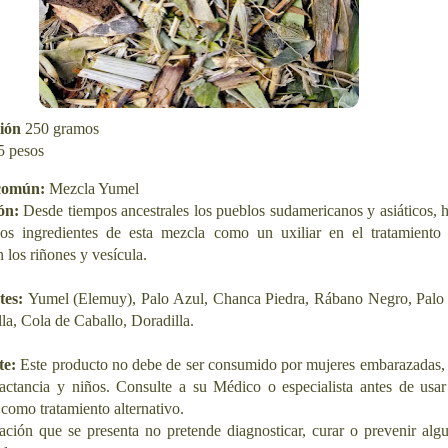
ión
250 gramos
5 pesos
común:
Mezcla Yumel
ón:
Desde tiempos ancestrales los pueblos sudamericanos y asiáticos, 
 los ingredientes de esta mezcla como un
uxiliar en el tratamiento
n los riñones y vesícula.
tes:
Yumel (Elemuy), Palo Azul, Chanca Piedra, Rábano Negro, Palo
lla, Cola de Caballo, Doradilla.
te:
Este producto no debe de ser consumido por mujeres embarazadas,
lactancia y niños. Consulte a su Médico o especialista antes de usar
 como tratamiento alternativo.
ción que se presenta no pretende diagnosticar, curar o prevenir algu