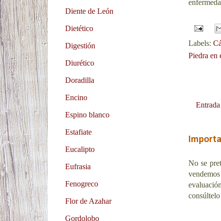
enfermeda
Diente de León
Dietético
Labels:
Cá
Digestión
Piedra en 
Diurético
Doradilla
Encino
Entrada
Espino blanco
Estafiate
Import
Eucalipto
No se pret
Eufrasia
vendemos
Fenogreco
evaluació
consúltelo
Flor de Azahar
Gordolobo