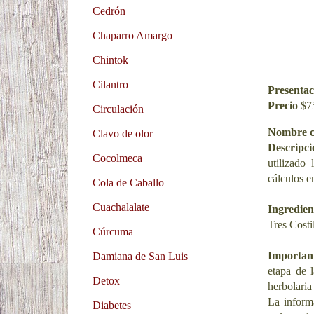
Cedrón
Chaparro Amargo
Chintok
Cilantro
Presentac
Precio
$7
Circulación
Nombre 
Clavo de olor
Descripci
Cocolmeca
utilizado
cálculos e
Cola de Caballo
Cuachalalate
Ingredien
Tres Costi
Cúrcuma
Importan
Damiana de San Luis
etapa de 
Detox
herbolaria
La informa
Diabetes