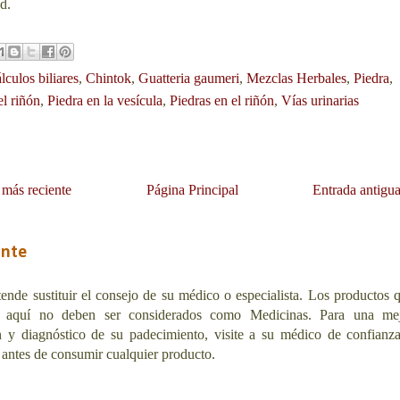
d.
lculos biliares
,
Chintok
,
Guatteria gaumeri
,
Mezclas Herbales
,
Piedra
,
el riñón
,
Piedra en la vesícula
,
Piedras en el riñón
,
Vías urinarias
 más reciente
Página Principal
Entrada antigu
ante
ende sustituir el consejo de su médico o especialista. Los productos 
 aquí no deben ser considerados como Medicinas. Para una me
n y diagnóstico de su padecimiento, visite a su médico de confianz
 antes de consumir cualquier producto.